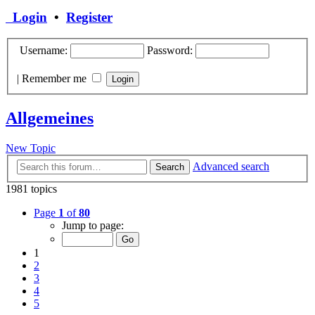
Login
•
Register
Username:
Password:
|
Remember me
Allgemeines
New Topic
Advanced search
Search
1981 topics
Page
1
of
80
Jump to page:
1
2
3
4
5