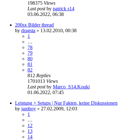
198375
Views
Last post
by
patrick s14
03.06.2022, 06:38
200sx Bilder thread
by
dragsta
»
13.02.2010, 00:38
1
…
78
79
80
81
82
812
Replies
1701013
Views
Last post
by
Marco_S14.Kouki
01.06.2022, 07:45
Leistung + Setups | Nur Fakten, keine Diskussionen
by
jamboy
»
27.02.2009, 12:03
1
…
12
13
14