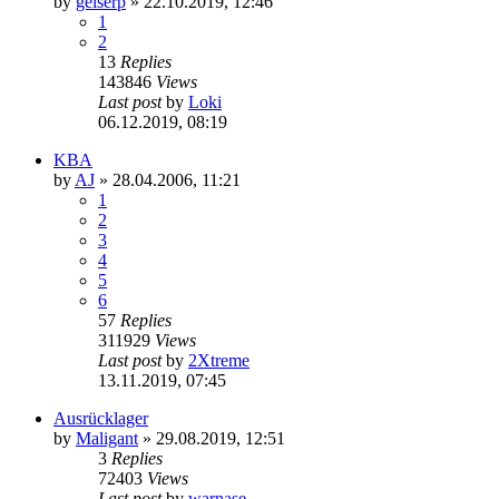
by
geiserp
»
22.10.2019, 12:46
1
2
13
Replies
143846
Views
Last post
by
Loki
06.12.2019, 08:19
KBA
by
AJ
»
28.04.2006, 11:21
1
2
3
4
5
6
57
Replies
311929
Views
Last post
by
2Xtreme
13.11.2019, 07:45
Ausrücklager
by
Maligant
»
29.08.2019, 12:51
3
Replies
72403
Views
Last post
by
warnase