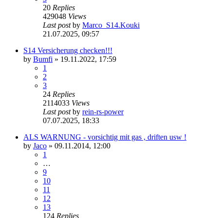
20
Replies
429048
Views
Last post
by
Marco_S14.Kouki
21.07.2025, 09:57
S14 Versicherung checken!!!
by
Bumfi
»
19.11.2022, 17:59
1
2
3
24
Replies
2114033
Views
Last post
by
rein-rs-power
07.07.2025, 18:33
ALS WARNUNG - vorsichtig mit gas , driften usw !
by
Jaco
»
09.11.2014, 12:00
1
…
9
10
11
12
13
124
Replies