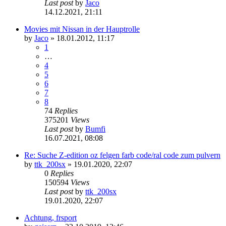
Last post
by
Jaco
14.12.2021, 21:11
Movies mit Nissan in der Hauptrolle
by
Jaco
»
18.01.2012, 11:17
1
…
4
5
6
7
8
74
Replies
375201
Views
Last post
by
Bumfi
16.07.2021, 08:08
Re: Suche Z-edition oz felgen farb code/ral code zum pulvern
by
ttk_200sx
»
19.01.2020, 22:07
0
Replies
150594
Views
Last post
by
ttk_200sx
19.01.2020, 22:07
Achtung, frsport