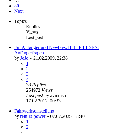
…
80
Next
Topics
Replies
Views
Last post
Für Anfänger und Newbies. BITTE LESEN!
Anfängerfragen...
by
JoJo
»
21.02.2009, 22:38
1
2
3
4
38
Replies
254972
Views
Last post
by
avmmsh
17.02.2012, 00:33
Fahrwerkseinstellung
by
rein-rs-power
»
07.07.2025, 18:40
1
2
3