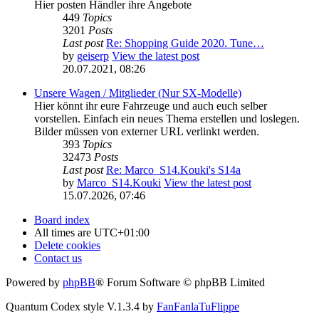
Hier posten Händler ihre Angebote
449
Topics
3201
Posts
Last post
Re: Shopping Guide 2020. Tune…
by
geiserp
View the latest post
20.07.2021, 08:26
Unsere Wagen / Mitglieder (Nur SX-Modelle)
Hier könnt ihr eure Fahrzeuge und auch euch selber
vorstellen. Einfach ein neues Thema erstellen und loslegen.
Bilder müssen von externer URL verlinkt werden.
393
Topics
32473
Posts
Last post
Re: Marco_S14.Kouki's S14a
by
Marco_S14.Kouki
View the latest post
15.07.2026, 07:46
Board index
All times are
UTC+01:00
Delete cookies
Contact us
Powered by
phpBB
® Forum Software © phpBB Limited
Quantum Codex style V.1.3.4 by
FanFanlaTuFlippe