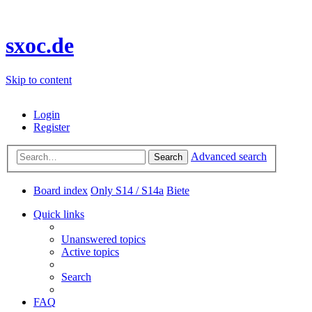
sxoc.de
Skip to content
Login
Register
Advanced search
Search
Board index
Only S14 / S14a
Biete
Quick links
Unanswered topics
Active topics
Search
FAQ