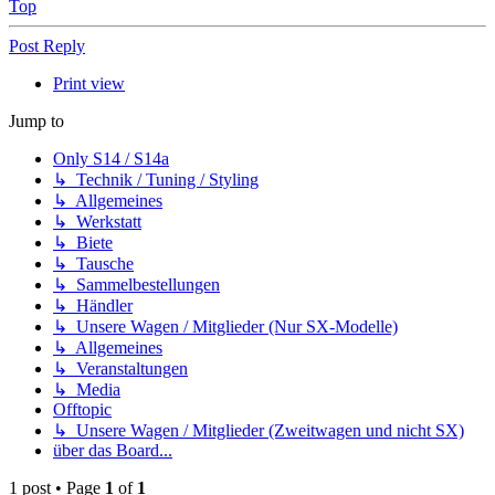
Top
Post Reply
Print view
Jump to
Only S14 / S14a
↳ Technik / Tuning / Styling
↳ Allgemeines
↳ Werkstatt
↳ Biete
↳ Tausche
↳ Sammelbestellungen
↳ Händler
↳ Unsere Wagen / Mitglieder (Nur SX-Modelle)
↳ Allgemeines
↳ Veranstaltungen
↳ Media
Offtopic
↳ Unsere Wagen / Mitglieder (Zweitwagen und nicht SX)
über das Board...
1 post • Page
1
of
1