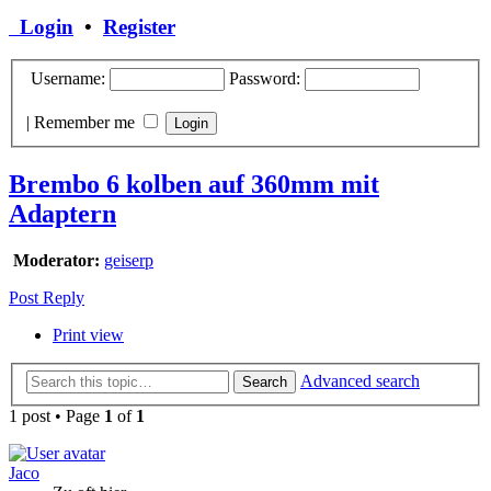
Login
•
Register
Username:
Password:
|
Remember me
Brembo 6 kolben auf 360mm mit
Adaptern
Moderator:
geiserp
Post Reply
Print view
Advanced search
Search
1 post • Page
1
of
1
Jaco