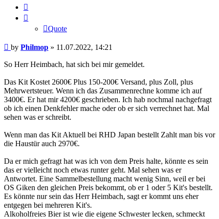
Quote
Quote
Post
by
Philmop
»
11.07.2022, 14:21
So Herr Heimbach, hat sich bei mir gemeldet.
Das Kit Kostet 2600€ Plus 150-200€ Versand, plus Zoll, plus
Mehrwertsteuer. Wenn ich das Zusammenrechne komme ich auf
3400€. Er hat mir 4200€ geschrieben. Ich hab nochmal nachgefragt
ob ich einen Denkfehler mache oder ob er sich verrechnet hat. Mal
sehen was er schreibt.
Wenn man das Kit Aktuell bei RHD Japan bestellt Zahlt man bis vor
die Haustür auch 2970€.
Da er mich gefragt hat was ich von dem Preis halte, könnte es sein
das er vielleicht noch etwas runter geht. Mal sehen was er
Antwortet. Eine Sammelbestellung macht wenig Sinn, weil er bei
OS Giken den gleichen Preis bekommt, ob er 1 oder 5 Kit's bestellt.
Es könnte nur sein das Herr Heimbach, sagt er kommt uns eher
entgegen bei mehreren Kit's.
Alkoholfreies Bier ist wie die eigene Schwester lecken, schmeckt