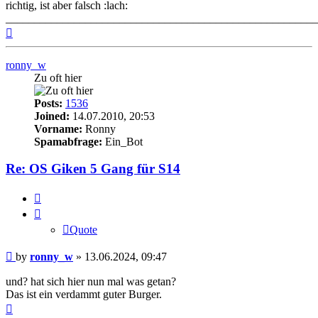
richtig, ist aber falsch :lach:
_______________________________________________________
Top
ronny_w
Zu oft hier
Posts:
1536
Joined:
14.07.2010, 20:53
Vorname:
Ronny
Spamabfrage:
Ein_Bot
Re: OS Giken 5 Gang für S14
Quote
Quote
Post
by
ronny_w
»
13.06.2024, 09:47
und? hat sich hier nun mal was getan?
Das ist ein verdammt guter Burger.
Top