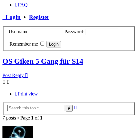
FAQ
Login
•
Register
Username:
Password:
|
Remember me
OS Giken 5 Gang für S14
Post Reply
Print view
Advanced
Search
search
7 posts • Page
1
of
1