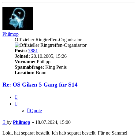
Philmop
Offizieller Ringtreffen-Organisator
Posts:
7881
Joined:
20.10.2005, 15:26
Vorname:
Philipp
Spamabfrage:
King Penis
Location:
Bonn
Re: OS Giken 5 Gang für S14
Quote
Quote
Post
by
Philmop
»
18.07.2024, 15:00
Loki, hat separat bestellt. Ich hab separat bestellt. Für ne Sammel