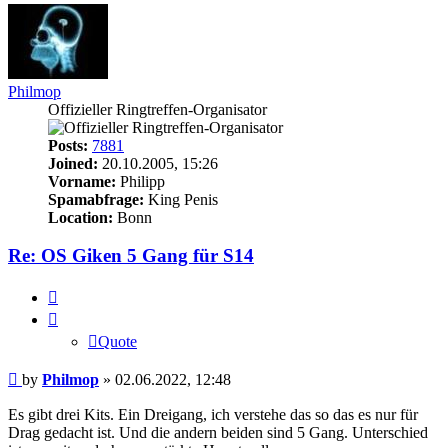
Philmop
Offizieller Ringtreffen-Organisator
Posts:
7881
Joined:
20.10.2005, 15:26
Vorname:
Philipp
Spamabfrage:
King Penis
Location:
Bonn
Re: OS Giken 5 Gang für S14
Quote
Quote
Post
by
Philmop
»
02.06.2022, 12:48
Es gibt drei Kits. Ein Dreigang, ich verstehe das so das es nur für
Drag gedacht ist. Und die andern beiden sind 5 Gang. Unterschied