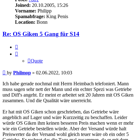
Joined:
20.10.2005, 15:26
Vorname:
Philipp
Spamabfrage:
King Penis
Location:
Bonn
Re: OS Giken 5 Gang für S14
Quote
Quote
Post
by
Philmop
»
02.06.2022, 10:03
Ich habe gerade nochmal mit Herrn Heimbach telefoniert. Mann
muss sagen sehr nett der Mann und ein echter Spezi was Getriebe
und Diff's angeht. Er meint er arbeitet seit 20 Jahren mit OS Giken
zusammen. Und die Qualität wäre unerreicht.
Er hat mit OS Giken schon geschrieben, das Getriebe wäre
angeblich auf Lager und wäre Kurzzeitig zu beschaffen. Leider
würde OS Giken ihm keinen besseren Preis machen wenn er mehr
wie ein Getriebe bestellen würde. Aber der Versand würde halt
Preiswerter da der Versand wohl gleich teuer wäre ob ein oder 5
Getriebe. Er rechnet das die Tage mal zusammen, da er mit dem