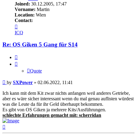
Joined:
30.12.2005, 17:47
Vorname:
Martin
Location:
Wien
Contact:
Contact
SXPower
ICQ
Re: OS Giken 5 Gang für S14
Quote
Quote
Post
by
SXPower
»
02.06.2022, 11:41
Ich kann mit dem Kit zwar nichts anfangen weil anderes Getriebe,
aber es wäre sicher interessant wenn du mal genau auflisten würdest
was die Leute da für ihr Geld überhaupt bekommen.
Es gibt von OS Giken ja mehrere Kits/Ausführungen.
schlechte Erfahrungen gemacht mit: scherridan
Top