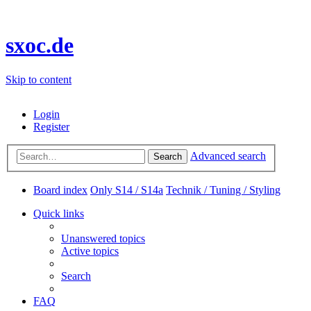
sxoc.de
Skip to content
Login
Register
Advanced search
Search
Board index
Only S14 / S14a
Technik / Tuning / Styling
Quick links
Unanswered topics
Active topics
Search
FAQ