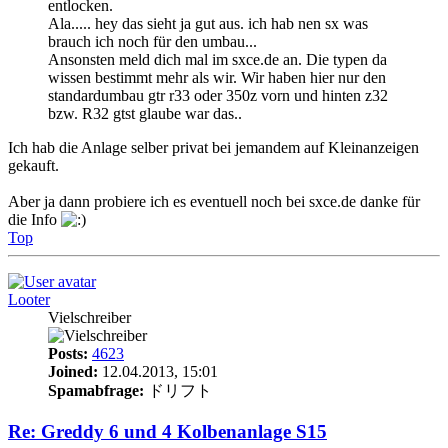
entlocken.
Ala..... hey das sieht ja gut aus. ich hab nen sx was
brauch ich noch für den umbau...
Ansonsten meld dich mal im sxce.de an. Die typen da
wissen bestimmt mehr als wir. Wir haben hier nur den
standardumbau gtr r33 oder 350z vorn und hinten z32
bzw. R32 gtst glaube war das..
Ich hab die Anlage selber privat bei jemandem auf Kleinanzeigen
gekauft.
Aber ja dann probiere ich es eventuell noch bei sxce.de danke für
die Info
Top
Looter
Vielschreiber
Posts:
4623
Joined:
12.04.2013, 15:01
Spamabfrage:
ドリフト
Re: Greddy 6 und 4 Kolbenanlage S15