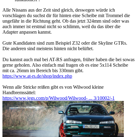
Alle Nissans aus der Zeit sind gleich, deswegen würde ich
vorschlagen du suchst dir für hinten eine Scheibe mit Trommel die
ungefähr in die Richtung geht. Ob das jetzt 324mm sind oder was
auch immer ist erstmal nicht so schlimm, weil du das über die
Adapter anpassen kannst.
Gute Kandidaten sind zum Beispiel Z32 oder die Skyline GTRs.
Die anderen sind meistens hinten nicht belüftet.
Du kannst auch mal bei AT-RS anfragen, früher haben die bei sowas
gerne geholen. Also einfach mal fragen ob es eine 5x114 Scheibe
mit ca. 26mm im Bereich bis 330mm gibt.
https://www.at-rs.de/shop/index.php
Wenn alle Stricke reißen gibt es von Wilwood kleine
Handbremssättel:
https://www.jegs.com/p/Wilwood/Wilwood- ... 3/10002/-1