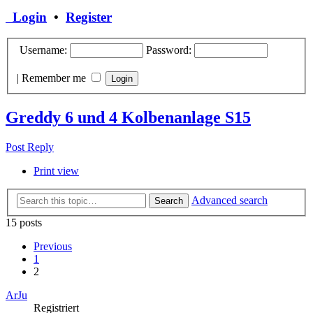
Login
•
Register
Username:
Password:
|
Remember me
Greddy 6 und 4 Kolbenanlage S15
Post Reply
Print view
Advanced search
Search
15 posts
Previous
1
2
ArJu
Registriert