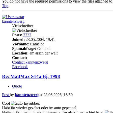
You do not have the required permissions to view the files attached to 
Top
kanntenzwerg
Vielschreiber
Posts:
7737
Joined:
23.05.2004, 19:41
Vorname:
Camelot
Spamabfrage:
Gombot
Location:
am arsch der welt
Contact:
Contact kanntenzwerg
Facebook
Re: MadMax S14a Bj. 1998
Quote
Post
by
kanntenzwerg
»
28.06.2026, 16:50
Cool
Habt ihr wieder gezeltet oder im auto gepennt?
Hatte in Erinnerung dass ihr immer aufm platz übernachtet habt.