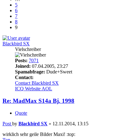
5
6
7
8
9
Blackbird SX
Vielschreiber
Posts:
7071
Joined:
07.04.2005, 23:27
Spamabfrage:
Dude+Sweet
Contact:
Contact Blackbird SX
ICQ
Website
AOL
Re: MadMax S14a Bj. 1998
Quote
Post
by
Blackbird SX
»
12.11.2014, 13:15
wirklich sehr geile Bilder Maxi! :top:
Top