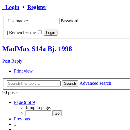
Login
•
Register
Username:
Password:
|
Remember me
MadMax S14a Bj. 1998
Post Reply
Print view
Advanced search
Search
90 posts
Page
9
of
9
Jump to page:
Previous
1
…