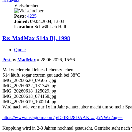
MadMax
Vielschreiber
Posts:
4225
Joined:
09.04.2004, 13:03
Location:
Schwäbisch Hall
Re: MadMax S14a Bj. 1998
Quote
Post
by
MadMax
»
28.06.2026, 15:56
Mal wieder ein kleines Lebenszeichen...
S14 läuft, sogar extrem gut auch bei 38°C
IMG_20260620_095051.jpg
IMG_20260622_131345.jpg
IMG_20260618_125029.jpg
IMG_20260618_074158.jpg
IMG_20260619_160514.jpg
Wird nach wie vor nur 1x im Jahr genutzt aber macht um so mehr Sp
https://www.instagram.com/p/DaIRd28DAAK ... g5NWx2ag==
Kupplung wird in 2-3 Jahren nochmal getauscht, Getriebe steht nach