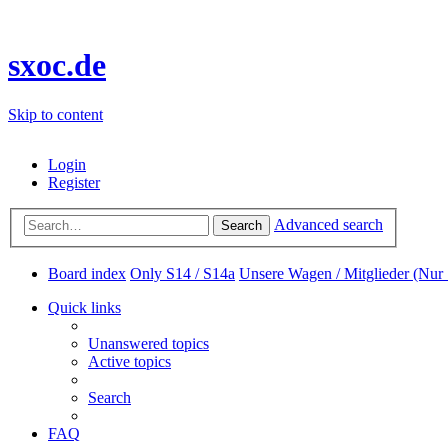
sxoc.de
Skip to content
Login
Register
Advanced search
Search
Board index
Only S14 / S14a
Unsere Wagen / Mitglieder (Nur
Quick links
Unanswered topics
Active topics
Search
FAQ